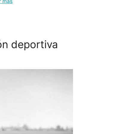
r más
ón deportiva