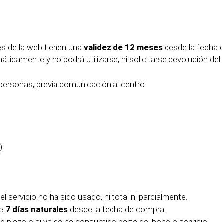
s de la web tienen una
validez de 12 meses
desde la fecha 
ticamente y no podrá utilizarse, ni solicitarse devolución del
personas, previa comunicación al centro.
)
 servicio no ha sido usado, ni total ni parcialmente.
de
7 días naturales
desde la fecha de compra.
 plazo o si ya se ha consumido parte del bono o servicio.