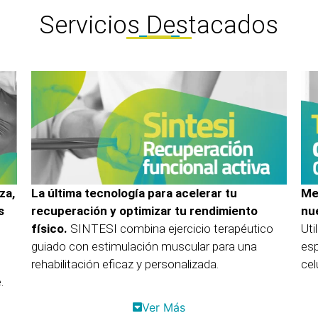
Servicios Destacados
za,
La última tecnología para acelerar tu
Mej
s
recuperación y optimizar tu rendimiento
nu
físico.
SINTESI combina ejercicio terapéutico
Uti
guiado con estimulación muscular para una
esp
rehabilitación eficaz y personalizada.
cel
.
Ver Más