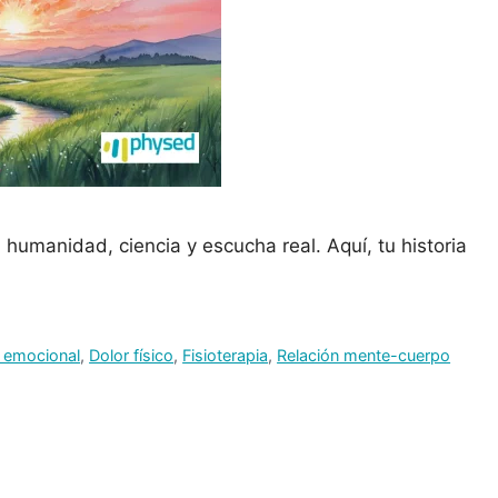
 humanidad, ciencia y escucha real. Aquí, tu historia
 emocional
,
Dolor físico
,
Fisioterapia
,
Relación mente-cuerpo