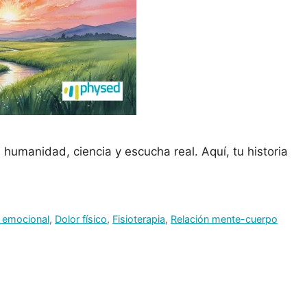
 humanidad, ciencia y escucha real. Aquí, tu historia
 emocional
,
Dolor físico
,
Fisioterapia
,
Relación mente-cuerpo