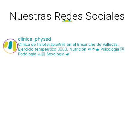
Nuestras Redes Sociales
clinica_physed
Clínica de fisioterapia💪🏻 en el Ensanche de Vallecas.
Ejercicio terapéutico 🤸‍♂️🏊‍♀️.
Nutrición 🥑🍅🍣
Psicología 🆘
Podología 🦶🏻
Sexología 🧩