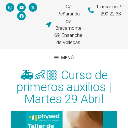
C/
Llámanos: 91
Peñaranda
290 22 33
de
Bracamonte
69, Ensanche
de Vallecas
MENÚ
🚑👶🏼 Curso de
primeros auxilios |
Martes 29 Abril