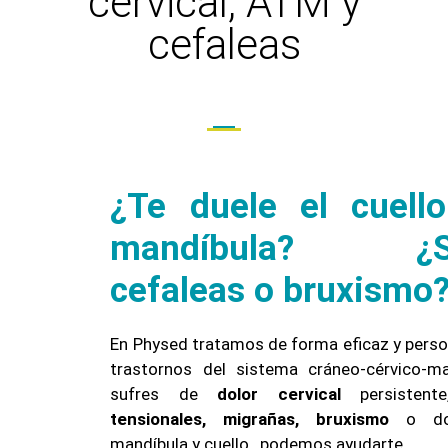
cervical, ATM y
cefaleas
¿Te duele el cuell
mandíbula? ¿Su
cefaleas o bruxismo
En Physed tratamos de forma eficaz y perso
trastornos del sistema cráneo-cérvico-man
sufres de
dolor cervical
persistent
tensionales, migrañas, bruxismo
o do
mandíbula y cuello, podemos ayudarte.