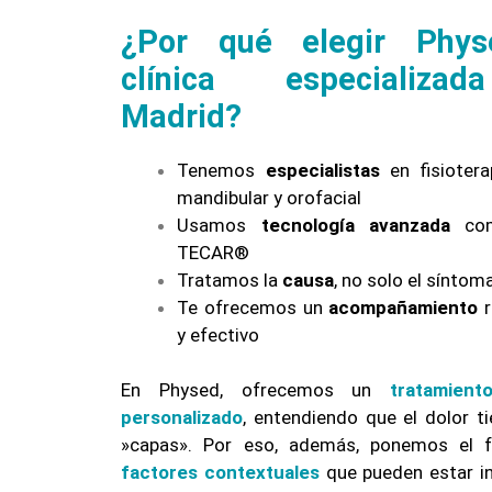
¿Por qué elegir Phys
clínica especializ
Madrid?
Tenemos
especialistas
en fisioterap
mandibular y orofacial
Usamos
tecnología avanzada
co
TECAR®
Tratamos la
causa
, no solo el síntom
Te ofrecemos un
acompañamiento
r
y efectivo
En Physed, ofrecemos un
tratamient
personalizado
, entendiendo que el dolor 
»capas». Por eso, además, ponemos el 
factores contextuales
que pueden estar in