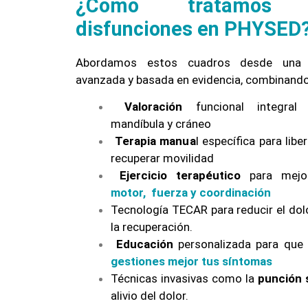
¿Como tratamos 
disfunciones en PHYSED
Abordamos estos cuadros desde una fi
avanzada y basada en evidencia, combinando
Valoración
funcional integral 
mandíbula y cráneo
Terapia manu
a
l específica para libe
recuperar movilidad
Ejercicio terapéutico
para mejor
motor, fuerza y coordinación
Tecnología TECAR para reducir el dolo
la recuperación.
Educación
personalizada para que 
gestiones mejor tus síntomas
Técnicas invasivas como la
punción 
alivio del dolor.